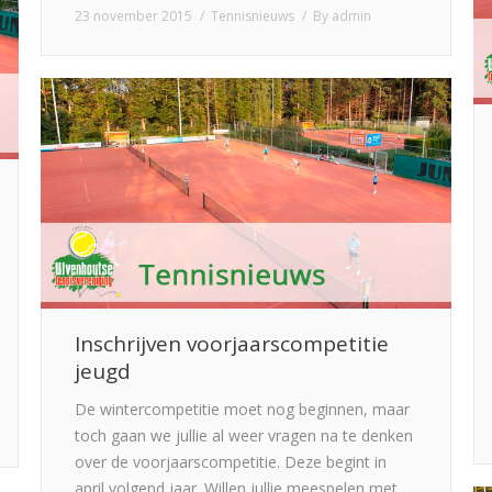
23 november 2015
Tennisnieuws
By
admin
Inschrijven voorjaarscompetitie
jeugd
De wintercompetitie moet nog beginnen, maar
toch gaan we jullie al weer vragen na te denken
over de voorjaarscompetitie. Deze begint in
april volgend jaar. Willen jullie meespelen met