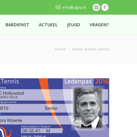
info@utpv.nl
BARDIENST
ACTUEEL
JEUGD
VRAGEN?
Home
Article author admin