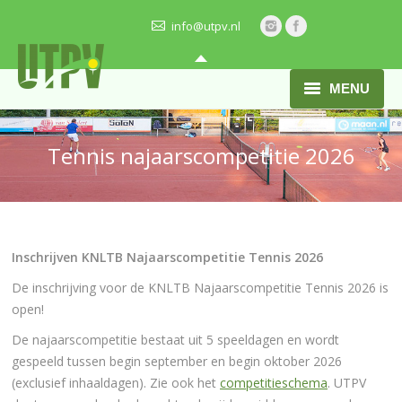
info@utpv.nl
MENU
HOME
Tennis najaarscompetitie 2026
ONZE VERENIGING
ACTIVITEITEN
BARDIENST
Inschrijven KNLTB Najaarscompetitie Tennis 2026
De inschrijving voor de KNLTB Najaarscompetitie Tennis 2026 is
ACTUEEL
open!
JEUGD
De najaarscompetitie bestaat uit 5 speeldagen en wordt
gespeeld tussen begin september en begin oktober 2026
VRAGEN?
(exclusief inhaaldagen). Zie ook het
competitieschema
. UTPV