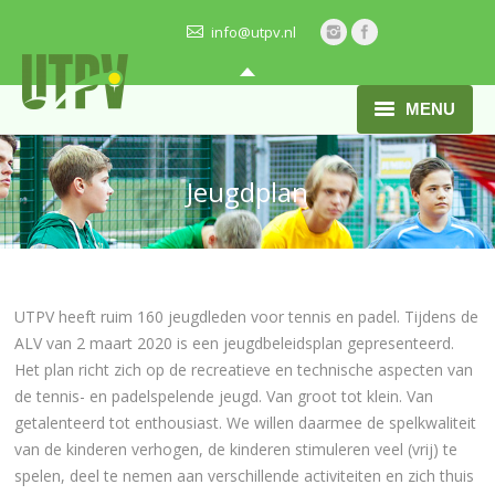
info@utpv.nl
MENU
HOME
Jeugdplan
ONZE VERENIGING
ACTIVITEITEN
BARDIENST
UTPV heeft ruim 160 jeugdleden voor tennis en padel. Tijdens de
ALV van 2 maart 2020 is een jeugdbeleidsplan gepresenteerd.
ACTUEEL
Het plan richt zich op de recreatieve en technische aspecten van
de tennis- en padelspelende jeugd. Van groot tot klein. Van
JEUGD
getalenteerd tot enthousiast. We willen daarmee de spelkwaliteit
van de kinderen verhogen, de kinderen stimuleren veel (vrij) te
VRAGEN?
spelen, deel te nemen aan verschillende activiteiten en zich thuis