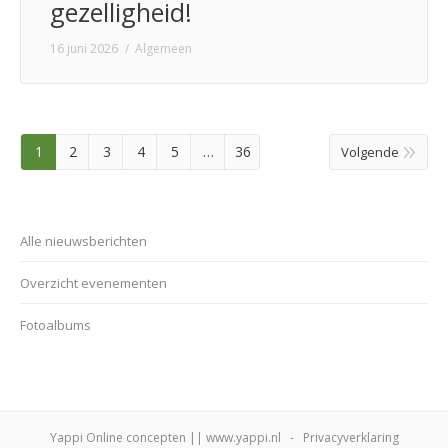
gezelligheid!
16 juni 2026
Algemeen
1
2
3
4
5
…
36
Volgende
Alle nieuwsberichten
Overzicht evenementen
Fotoalbums
Yappi Online concepten || www.yappi.nl
-
Privacyverklaring