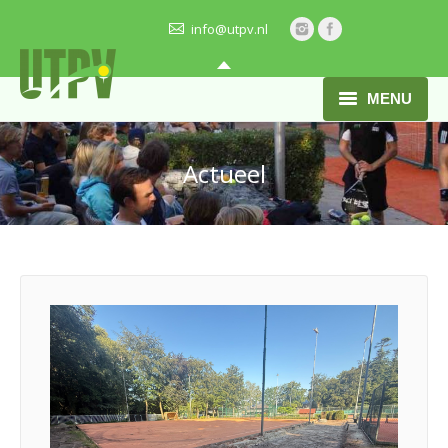
info@utpv.nl
MENU
HOME
Actueel
ONZE VERENIGING
ACTIVITEITEN
BARDIENST
ACTUEEL
JEUGD
VRAGEN?