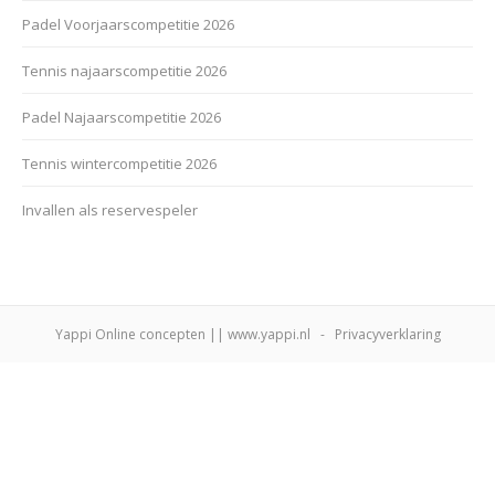
Padel Voorjaarscompetitie 2026
Tennis najaarscompetitie 2026
Padel Najaarscompetitie 2026
Tennis wintercompetitie 2026
Invallen als reservespeler
Yappi Online concepten || www.yappi.nl
-
Privacyverklaring