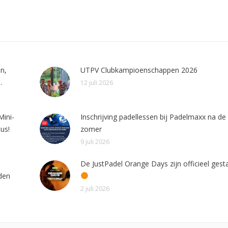
n,
UTPV Clubkampioenschappen 2026
.
12 juli 2026
Mini-
Inschrijving padellessen bij Padelmaxx na de
us!
zomer
9 juli 2026
De JustPadel Orange Days zijn officieel gesta
den
2 juli 2026