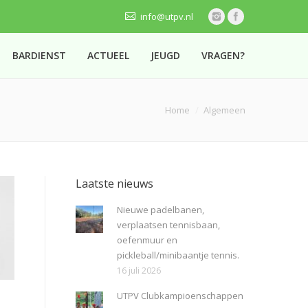
info@utpv.nl
BARDIENST
ACTUEEL
JEUGD
VRAGEN?
 here:
Home
Algemeen
Laatste nieuws
Nieuwe padelbanen,
verplaatsen tennisbaan,
oefenmuur en
pickleball/minibaantje tennis.
16 juli 2026
UTPV Clubkampioenschappen